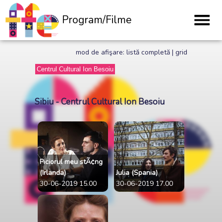
Program/Filme
mod de afişare:
listă completă
|
grid
Sibiu - Centrul Cultural Ion Besoiu
Piciorul meu stÃ¢ng
(Irlanda)
Julia (Spania)
30-06-2019 15.00
30-06-2019 17.00