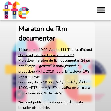
Maraton de film
documentar
14 iunie, ora 19:00, Apollo 111 Teatrul (Palatul
Universul, Str. Ion Brezoianu 23-25)
ProiecÈ›ie maraton de film documentar: 2
4 de
ore Europa – generaÈ›ia urmÄƒtoare
*
, o
producÈ›ie ARTE 2019, regia: Britt Beyer È™i
Vassili Silovic.
De vineri, de la 19:00, pânÄƒ sâmbÄƒtÄƒ la
19:00, ARTE urmÄƒreÈ™te viaÈ›a de zi cu zi a
60 de tineri din 26 de È›Äƒri.
*Accesul publicului este gratuit, iÌ‚n limita
locurilor disponibile.