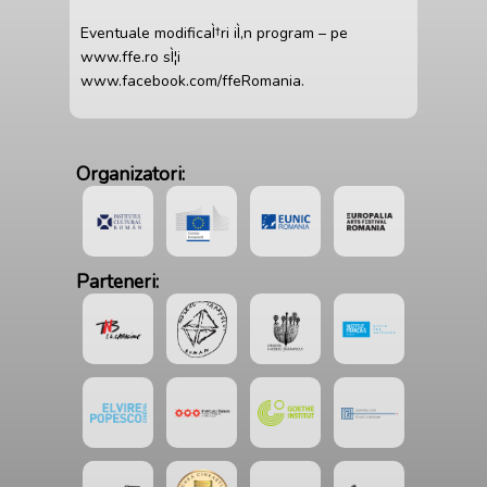
Eventuale modificaÌ†ri iÌ‚n program – pe
www.ffe.ro sÌ¦i
www.facebook.com/ffeRomania.
Organizatori:
Parteneri: