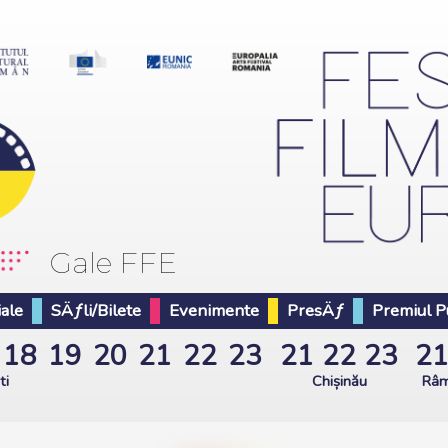
Gale FFE
iale
SÄƒli/Bilete
Evenimente
PresÄƒ
Premiul Pu
18
19
20
21
22
23
21
22
23
2
ti
Chișinău
Râm