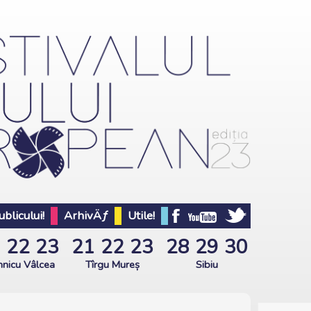
blicului!
ArhivÄƒ
Utile!
1
22
23
21
22
23
28
29
30
nicu Vâlcea
Tîrgu Mureș
Sibiu