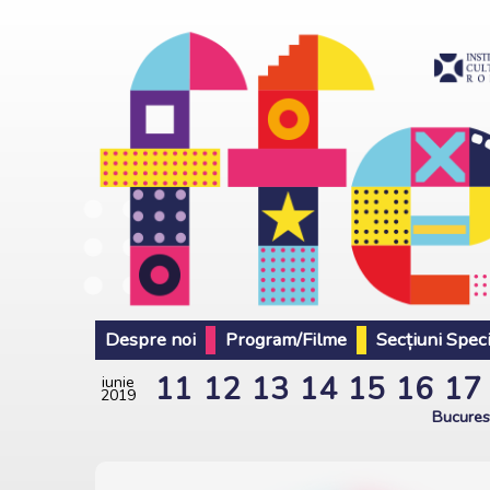
Despre noi
Program/Filme
Secțiuni Spec
11
12
13
14
15
16
17
iunie
2019
Bucures