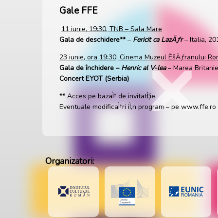
Gale FFE
11 iunie, 19:30, TNB – Sala Mare
Gala de deschidere**
–
Fericit ca LazÄƒr
– Italia, 2
23 iunie, ora 19:30, Cinema Muzeul ÈšÄƒranului R
Gala de închidere –
Henric al V-lea
– Marea Britani
Concert EYOT (Serbia)
** Acces pe bazaÌ† de invitatÌ¦ie.
Eventuale modificaÌ†ri iÌ‚n program – pe www.ffe.r
Organizatori: