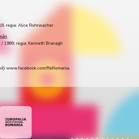
018, regia: Alice Rohrwacher
omân
e / 1989, regia: Kenneth Branagh
o sÌ¦i www.facebook.com/ffeRomania.