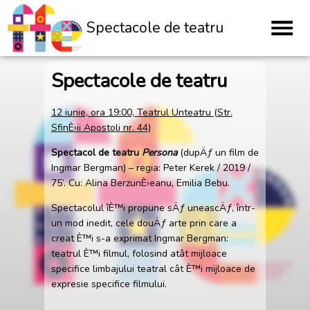
Spectacole de teatru
Spectacole de teatru
12 iunie, ora 19:00, Teatrul Unteatru (Str.
SfinÈ›ii Apostoli nr. 44)
Spectacol de teatru
Persona
(dupÄƒ un film de
Ingmar Bergman) – regia: Peter Kerek / 2019 /
75’. Cu: Alina BerzunÈ›eanu, Emilia Bebu.
Spectacolul îÈ™i propune sÄƒ uneascÄƒ, într-
un mod inedit, cele douÄƒ arte prin care a
creat È™i s-a exprimat Ingmar Bergman:
teatrul È™i filmul, folosind atât mijloace
specifice limbajului teatral cât È™i mijloace de
expresie specifice filmului.