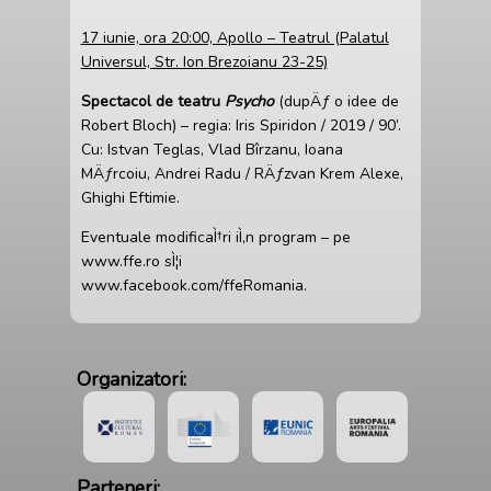
17 iunie, ora 20:00, Apollo – Teatrul (Palatul
Universul, Str. Ion Brezoianu 23-25)
Spectacol de teatru
Psycho
(dupÄƒ o idee de
Robert Bloch) – regia: Iris Spiridon / 2019 / 90’.
Cu: Istvan Teglas, Vlad Bîrzanu, Ioana
MÄƒrcoiu, Andrei Radu / RÄƒzvan Krem Alexe,
Ghighi Eftimie.
Eventuale modificaÌ†ri iÌ‚n program – pe
www.ffe.ro sÌ¦i
www.facebook.com/ffeRomania.
Organizatori:
Parteneri: