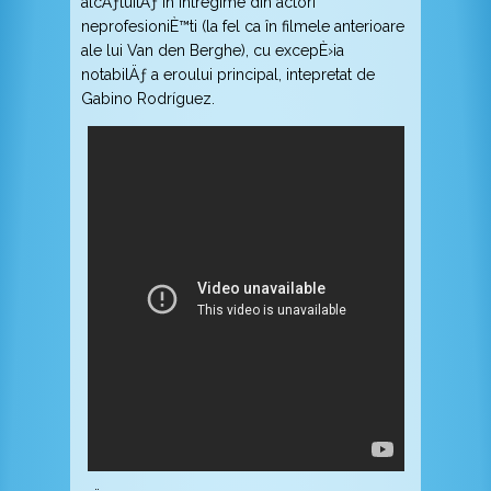
alcÄƒtuitÄƒ în întregime din actori
neprofesioniÈ™ti (la fel ca în filmele anterioare
ale lui Van den Berghe), cu excepÈ›ia
notabilÄƒ a eroului principal, intepretat de
Gabino Rodríguez.