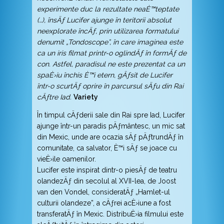
experimente duc la rezultate neaÈ™teptate
(…), însÄƒ Lucifer ajunge în teritorii absolut
neexplorate încÄƒ, prin utilizarea formatului
denumit „Tondoscope”, în care imaginea este
ca un iris filmat printr-o oglindÄƒ în formÄƒ de
con. Astfel, paradisul ne este prezentat ca un
spaÈ›iu închis È™i etern, gÄƒsit de Lucifer
într-o scurtÄƒ oprire în parcursul sÄƒu din Rai
cÄƒtre Iad.
Variety
În timpul cÄƒderii sale din Rai spre Iad, Lucifer
ajunge într-un paradis pÄƒmântesc, un mic sat
din Mexic, unde are ocazia sÄƒ pÄƒtrundÄƒ în
comunitate, ca salvator, È™i sÄƒ se joace cu
vieÈ›ile oamenilor.
Lucifer este inspirat dintr-o piesÄƒ de teatru
olandezÄƒ din secolul al XVII-lea, de Joost
van den Vondel, consideratÄƒ „Hamlet-ul
culturii olandeze”, a cÄƒrei acÈ›iune a fost
transferatÄƒ în Mexic. DistribuÈ›ia filmului este