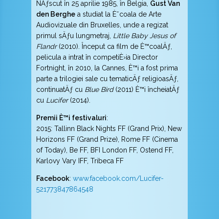
NÄƒscut în 25 aprilie 1985, în Belgia,
Gust Van
den Berghe
a studiat la È˜coala de Arte
Audiovizuale din Bruxelles, unde a regizat
primul sÄƒu lungmetraj,
Little Baby Jesus of
Flandr
(2010). Început ca film de È™coalÄƒ,
pelicula a intrat în competiÈ›ia Director
Fortnight, în 2010, la Cannes, È™i a fost prima
parte a trilogiei sale cu tematicÄƒ religioasÄƒ,
continuatÄƒ cu
Blue Bird
(2011) È™i încheiatÄƒ
cu
Lucifer
(2014).
Premii È™i festivaluri
:
2015: Tallinn Black Nights FF (Grand Prix), New
Horizons FF (Grand Prize), Rome FF (Cinema
of Today), Be FF, BFI London FF, Ostend FF,
Karlovy Vary IFF, Tribeca FF
Facebook
:
www.facebook.com/Lucifer-
521773847864548