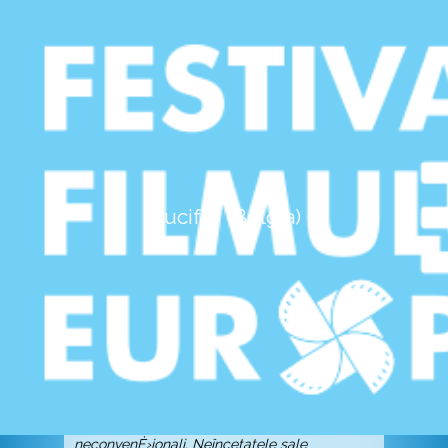
Lucifer
Bucureşti - Centrul Ceh (09-05-2017 20.30)
Belgia / Mexic, 2014, 110'
dramÄƒ
Lucifer (Belgia)
Regia È™i scenariul
: Gust Van den Berghe
Imaginea
: Hans Bruch Jr.
Montajul
: David Verdurme
Muzica
: Wim Coryn
Cu
: María Acosta, Jeronimo Soto Bravo,
Norma Pablo, Gabino Rodríguez
Distribuit de
: ND Mantarraya
Nu sunt mulÈ›i autori care sÄƒ merite mai
mult decât Gust Van den Berghe titlul de
neconvenÈ›ionali. Neîncetatele sale