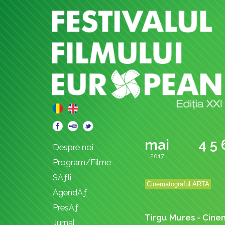
mai
4
5
Despre noi
2017
Program/Filme
SÄƒli
AgendÄƒ
PresÄƒ
Tirgu Mures - Cin
Jurnal