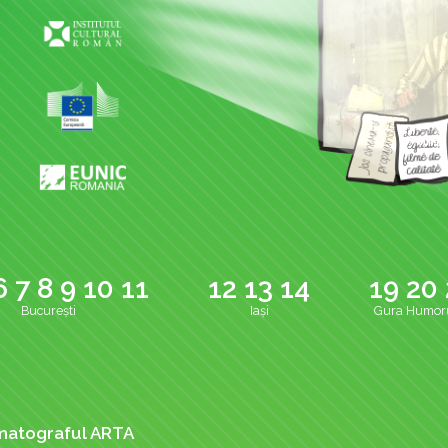
6
7
8
9
10
11
12
13
14
19
20
București
Iași
Gura Humor
ematograful ARTA