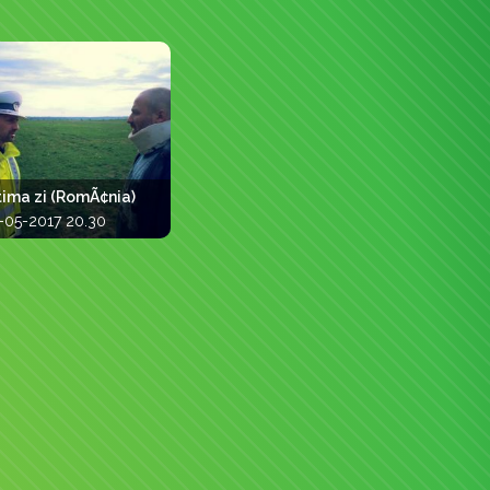
tima zi (RomÃ¢nia)
-05-2017 20.30