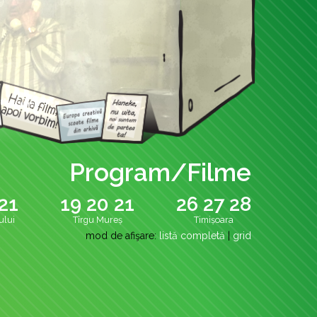
Program/Filme
21
19
20
21
26
27
28
ului
Tîrgu Mureș
Timișoara
mod de afişare:
listă completă
|
grid