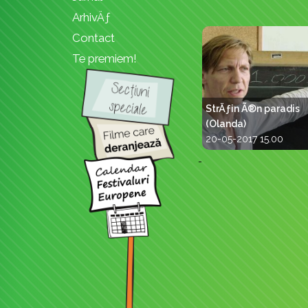
ArhivÄƒ
Contact
Te premiem!
StrÄƒin Ã®n paradis
(Olanda)
20-05-2017 15.00
-