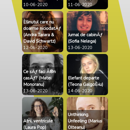
10-06-2020
11-06-2020
Èšinutul care nu
doarme niciodatÄƒ
(Andra Tarara &
Jurnal de cabinÄƒ
David Schwartz)
(Sofia Nelega)
12-06-2020
13-06-2020
Ce sÄƒ faci Ã®n
casÄƒ? (Matei
Elefant departe
Monoranu)
(Teona GalgoÈ›iu)
13-06-2020
14-06-2020
Unthinking.
Atrii, ventricule
Unfeeling (Marius
(Laura Pop)
Olteanu)