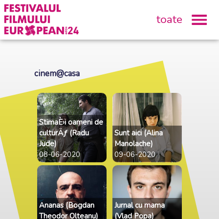
toate
cinem@casa
StimaÈ›i oameni de
culturÄƒ (Radu
Sunt aici (Alina
Jude)
Manolache)
08-06-2020
09-06-2020
Ananas (Bogdan
Jurnal cu mama
Theodor Olteanu)
(Vlad Popa)