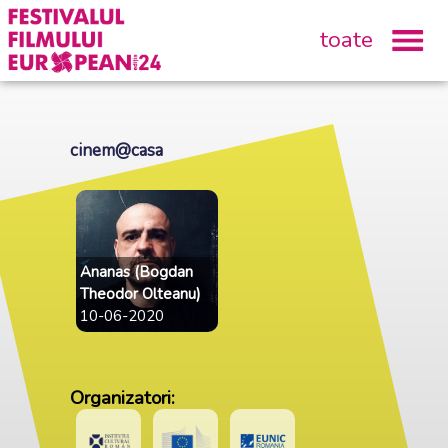
toate
cinem@casa
Ananas (Bogdan
Theodor Olteanu)
10-06-2020
Organizatori: