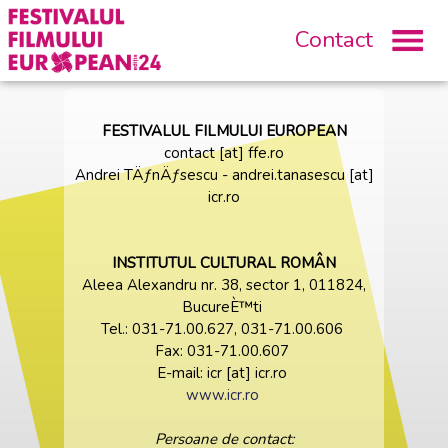
Contact
FESTIVALUL FILMULUI EUROPEAN
contact [at] ffe.ro
Andrei TÄƒnÄƒsescu - andrei.tanasescu [at]
icr.ro
INSTITUTUL CULTURAL ROMÂN
Aleea Alexandru nr. 38, sector 1, 011824,
BucureÈ™ti
Tel.: 031-71.00.627, 031-71.00.606
Fax: 031-71.00.607
E-mail: icr [at] icr.ro
www.icr.ro
Persoane de contact: