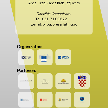
Anca Hrab - anca.hrab [at] icr.ro
DirecÈ›ia Comunicare:
Tel: 031-71.00.622
E-mail: biroul.presa [at] icr.ro
Organizatori:
Parteneri: