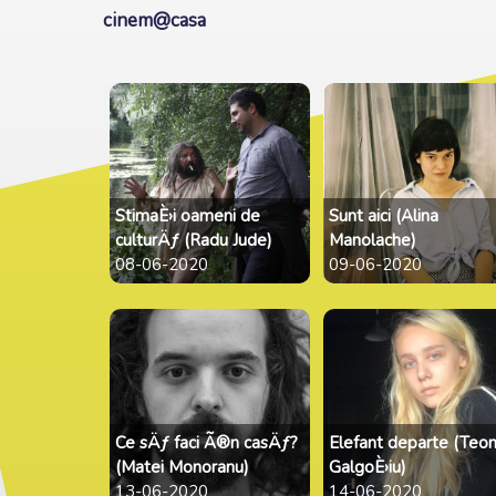
cinem@casa
StimaÈ›i oameni de
Sunt aici (Alina
culturÄƒ (Radu Jude)
Manolache)
08-06-2020
09-06-2020
Ce sÄƒ faci Ã®n casÄƒ?
Elefant departe (Teo
(Matei Monoranu)
GalgoÈ›iu)
13-06-2020
14-06-2020