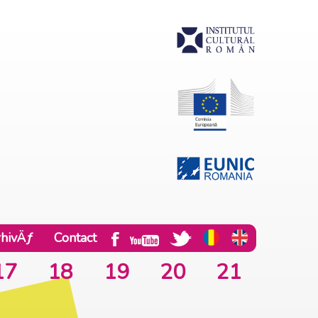
hivÄƒ
Contact
17
18
19
20
21