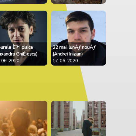
purele È™i pisica
22 mai, lunÄƒ nouÄƒ
uxandra GhiÈ›escu)
(Andrei Inizian)
-06-2020
17-06-2020