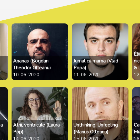
Èš
Ananas (Bogdan
Jurnal cu mama (Vlad
ni
Theodor Olteanu)
Popa)
& 
10-06-2020
11-06-2020
12
na
Atrii, ventricule (Laura
Unthinking. Unfeeling
Ca
Pop)
(Marius Olteanu)
Mu
14-06-2020
15-06-2020
16