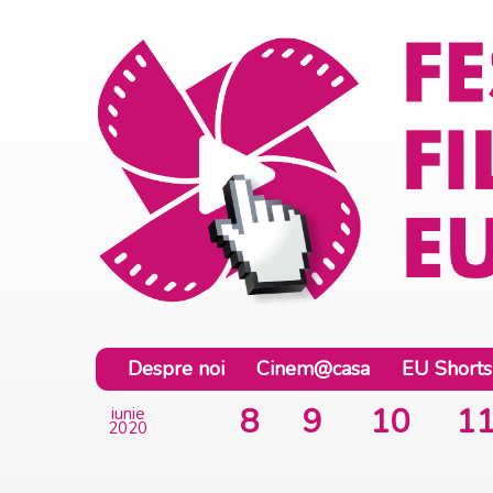
Despre noi
Cinem@casa
EU Shorts
8
9
10
1
iunie
2020