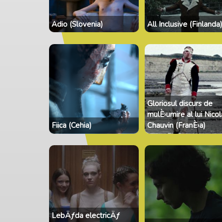
Adio (Slovenia)
All Inclusive (Finlanda
Gloriosul discurs de
mulÈ›umire al lui Nico
Fiica (Cehia)
Chauvin (FranÈ›a)
LebÄƒda electricÄƒ