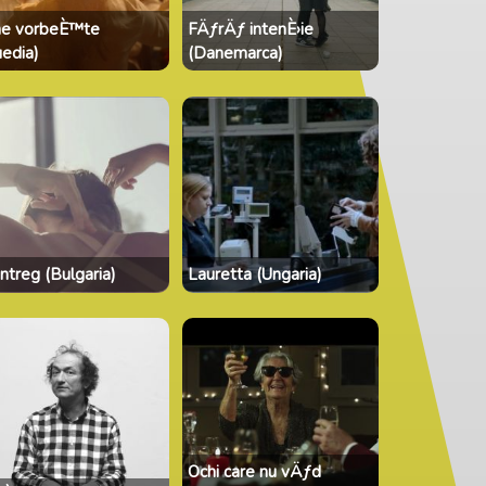
ne vorbeÈ™te
FÄƒrÄƒ intenÈ›ie
uedia)
(Danemarca)
ntreg (Bulgaria)
Lauretta (Ungaria)
Ochi care nu vÄƒd