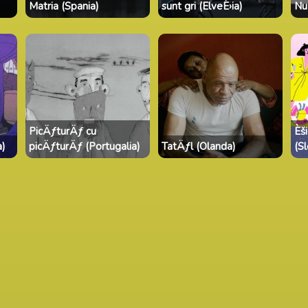
Matria (Spania)
sunt gri (ElveÈ›ia)
Nu 
PicÄƒturÄƒ cu
Èš
a)
picÄƒturÄƒ (Portugalia)
TatÄƒl (Olanda)
(S