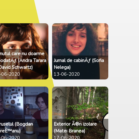
inutul care nu doarme
ciodatÄƒ (Andra Tarara
Jurnal de cabinÄƒ (Sofia
David Schwartz)
Nelega)
-06-2020
13-06-2020
ruselul (Bogdan
Exterior Ã®n izolare
reÈ™anu)
(Matei Branea)
-06-2020
17-06-2020