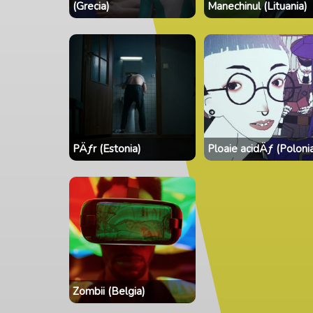
(Grecia)
Manechinul (Lituania)
PÄƒr (Estonia)
Ploaie acidÄƒ (Poloni
Zombii (Belgia)