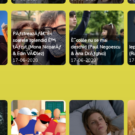
PÄƒstreazÄƒâ€“È›i
soarele splendid È™i
È˜colile nu se mai
tÄƒcut (Mona NicoarÄƒ
deschid (Paul Negoescu
Ie
& Edin VÃ©lez)
& Ana DrÄƒghici)
(R
17-06-2020
17-06-2020
17