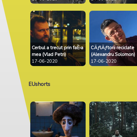
Cerbul a trecut prin faÈ›a
CÄƒlÄƒtorii reciclate
mea (Vlad Petri)
(Alexandru Solomon)
17-06-2020
17-06-2020
EUshorts