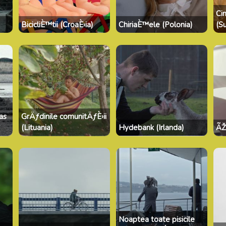
Ci
)
BicicliÈ™tii (CroaÈ›ia)
ChiriaÈ™ele (Polonia)
(S
las
GrÄƒdinile comunitÄƒÈ›ii
(Lituania)
Hydebank (Irlanda)
ÃŽ
Noaptea toate pisicile