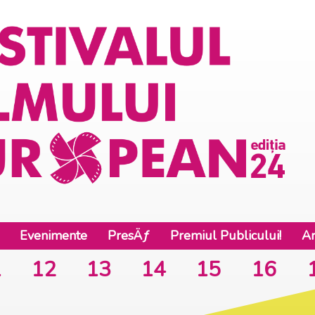
Evenimente
PresÄƒ
Premiul Publicului!
Ar
1
12
13
14
15
16