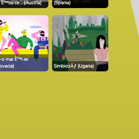
È™tiu ce... (Austria)
(Spania)
i-o mai È™i iei
lovacia)
SimbiozÄƒ (Ugaria)