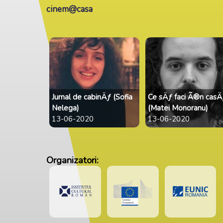
cinem@casa
Jurnal de cabinÄƒ (Sofia
Ce sÄƒ faci Ã®n casÄ
Nelega)
(Matei Monoranu)
13-06-2020
13-06-2020
Organizatori: