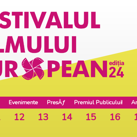
Evenimente
PresÄƒ
Premiul Publicului!
Ar
1
12
13
14
15
16