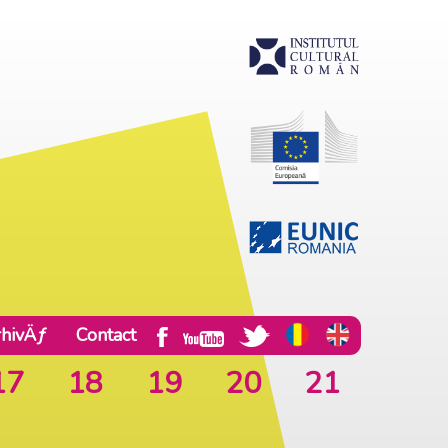
hivÄƒ
Contact
17
18
19
20
21