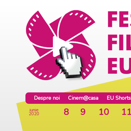
Despre noi
Cinem@casa
EU Shorts
8
9
10
1
iunie
2020