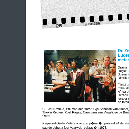
De Zw
Lucea
mete
Drama
Regie: 
Scenari
Distribu
Filmul p
fotbal d
Africa d
Heracle
jucator
de fotba
Cu: Jet Novuka, Erik van der Horst, Gijs Scholten van Aschat
Thekla Reuten, Roef Ragas, Caro Lenssen, Angelique de Brui
Oord.
Regizorul Guido Pieters a regizat p�na �n prezent 24 de filme
sau de debut a fost Vaarwel, realizat �n 1973.