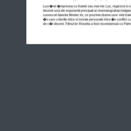
Lucr�nd �mpreuna cu fratele sau mai mic Luc, regizorul si s
devenit unul din exponentii principali ai cinematografului belgi
cunoscuti datorita filmelor lor, ce prezinta drama unor vieti tra
�n care criteriile etice si morale personale intra �n conflict 
de c�t decent. Filmul lor Rosetta a fost recompensat cu P
Premii: Palme d�Or / 2005 � Festivalul International de Fil
Cel mai bun film strain / 2005 � Premiile Guldbagge (Suedia).
Nominalizari: Premiul C�sar � Cel mai bun regizor, Cel mai bu
& Cea mai buna actrita debutanta / 2005 � Premiile C�sar (F
actor & Cel mai bun film / 2005 � Premiile Academiei Europe
Plateau � Cel mai bun actor, Cea mai buna actrita, Cel mai bu
Cel mai bun film / 2005 � Premiile Joseph Plateau (Belgia).