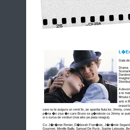
L�Enf
Gala d
Drama
Scenari
Darden
Imagine
Distribu
A deven
a te mat
filmului
ani) si 
orasel 
care nu le asigura un venit fix, iar aparitia fiului lor, Jimmy, c
p�na �n ziua �n care Bruno se g�ndeste ca Jimmy ar putea fi
si o sursa de venituri (mai ales pe piata neagra).
Cu: J�r�mie Renier, D�borah Fran�ois, J�r�mie Segard, F
Gourmet, Mireille Bailly, Samuel De Ryck, Sophie Leboutte, B