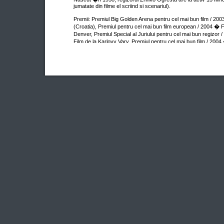
jumatate din filme el scriind si scenariul).
Premii: Premiul Big Golden Arena pentru cel mai bun film / 200
(Croatia), Premiul pentru cel mai bun film european / 2004 � Fe
Denver, Premiul Special al Juriului pentru cel mai bun regizor 
Film de la Karlovy Vary, Premiul pentru cel mai bun film / 2004 
Premiul Criticii pentru cel mai bun regizor / 2004 � Festivalul 
Montpellier.
Nominalizari: Premiul Globul de Cristal pentru cel mai bun regi
de Film de la Karlovy Vary.