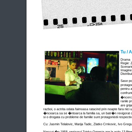
Tu / A
Drama
Regie: 
Scenari
Imagine
Distribui
Sase pov
protago
pentru 
confrunt
�ncerca
ranile p
are gri
razboi, o actrita odata faimoasa ratacind prin noapte fara nici 
�ncearca sa se �ntoarca la familia sa, un batr�n revigorat 
si o drogata cu probleme de familie sunt protagonistii respectiv
Cu: Jasmin Telalovic, Marija Tadic, Zlatko Crnkovic, Ivo Greg
Nascut �n 1958, regizorul Zrinko Ogresta are la activ 13 filme