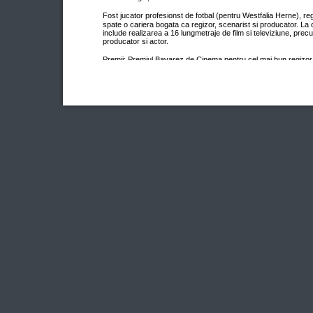
Fost jucator profesionst de fotbal (pentru Westfalia Herne),
spate o cariera bogata ca regizor, scenarist si producator. La c
include realizarea a 16 lungmetraje de film si televiziune, prec
producator si actor.
Premii: Premiul Bavarez de Cinema pentru cel mai bun regizor
secundar / 2004 � Premiile Bavareze de Cinema, Premiul Gol
Golden Screen Germania, Premiul Publicului pentru cel mai bu
International de Film de la Locarno, Premiul pentru debut act
pentru debut, Premiul de Film Euregio pentru filmul preferat 
Euregio, Premiul Publicului pentru cel mai bun film / 2004 � Fes
San Francisco, Premiul Publicului pentru cel mai bun film germ
bun film / 2004 � Premiile Germane de Cinema, Premiul Publicu
/ 2005 � Festivalul de Film Independent de la Ashland, Premi
bun film / 2004 � Premiile Germane de Imagine.
Nominalizari: Premiul EFA pentru cea mai buna imagine / 2003
Cinema, Premiul de Aur pentru cel mai bun film, cel mai bun r
rol secundar / 2004 � Premiile Germane de Cinema.