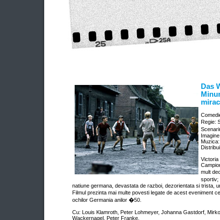
Das 
Minun
mirac
Comedi
Regie:
Scenar
Imagin
Muzica:
Distribu
Victoria
Campion
mult de
sportiv
natiune germana, devastata de razboi, dezorientata si trista, u
Filmul prezinta mai multe povesti legate de acest eveniment
ochilor Germania anilor �50.
Cu: Louis Klamroth, Peter Lohmeyer, Johanna Gastdorf, Mirko 
Wackernagel, Peter Franke.