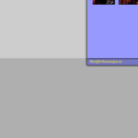
film@infoeuropa.ro