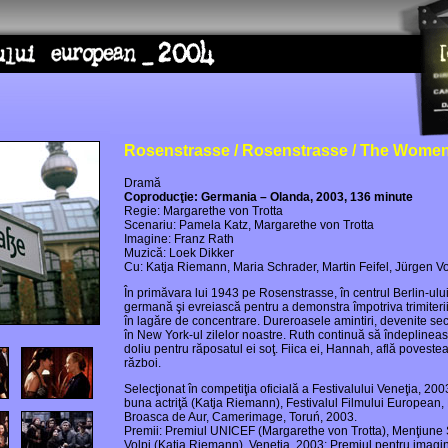
Rosenstrasse / Rosenstrasse / The Women
Dramă
Coproducţie: Germania – Olanda, 2003, 136 minute
Regie: Margarethe von Trotta
Scenariu: Pamela Katz, Margarethe von Trotta
Imagine: Franz Rath
Muzică: Loek Dikker
Cu: Katja Riemann, Maria Schrader, Martin Feifel, Jürgen V
În primăvara lui 1943 pe Rosenstrasse, în centrul Berlin-ulu
germană şi evreiască pentru a demonstra împotriva trimiterii
în lagăre de concentrare. Dureroasele amintiri, devenite secr
în New York-ul zilelor noastre. Ruth continuă să îndeplineasc
doliu pentru răposatul ei soţ. Fiica ei, Hannah, află povest
război.
Selecţionat în competiţia oficială a Festivalului Veneţia, 20
buna actriţă (Katja Riemann), Festivalul Filmului European, L
Broasca de Aur, Camerimage, Toruń, 2003.
Premii: Premiul UNICEF (Margarethe von Trotta), Menţiune
Volpi (Katja Riemann), Veneţia, 2003; Premiul pentru imagine