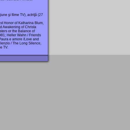
iune şi filme TV), actriţă (27
ost Honor of Katharina Blum,
d Awakening of Christa
ters or the Balance of
981; Heller Wahn / Friends
Paura e amore /Love and
ilenzio / The Long Silence,
me TV.