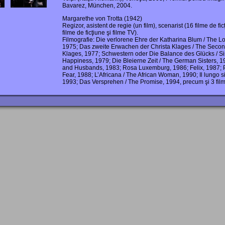
Bavarez, München, 2004.
Margarethe von Trotta (1942)
Regizor, asistent de regie (un film), scenarist (16 filme de ficţ
filme de ficţiune şi filme TV).
Filmografie: Die verlorene Ehre der Katharina Blum / The L
1975; Das zweite Erwachen der Christa Klages / The Secon
Klages, 1977; Schwestern oder Die Balance des Glücks / Sis
Happiness, 1979; Die Bleierne Zeit / The German Sisters, 1
and Husbands, 1983; Rosa Luxemburg, 1986; Felix, 1987; 
Fear, 1988; L’Africana / The African Woman, 1990; Il lungo s
1993; Das Versprehen / The Promise, 1994, precum şi 3 fil