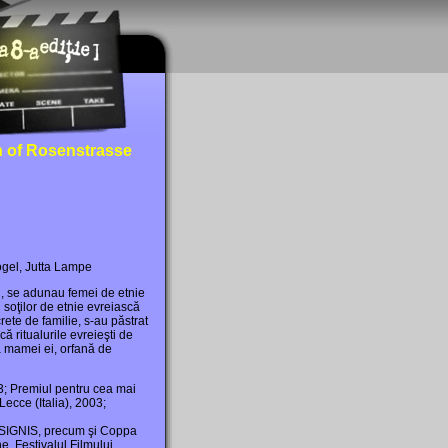
 of Rosenstrasse
ogel, Jutta Lampe
i, se adunau femei de etnie
 soţilor de etnie evreiască
ete de familie, s-au păstrat
ă ritualurile evreieşti de
ea mamei ei, orfană de
03; Premiul pentru cea mai
ecce (Italia), 2003;
 SIGNIS, precum şi Coppa
, Festivalul Filmului